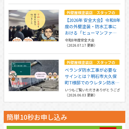
外壁屋根塗装店 スタッフの
つぶやき
【2026年 安全大会】令和8年
度の外壁塗装・防水工事に
おける「ヒューマンファク
ター」と安全意識の重要性
令和8年度安全大会
（2026.07.17 更新）
外壁屋根塗装店 スタッフの
つぶやき
ベランダ防水工事が必要な
サインとは？明石市大久保
町T様邸でのウレタン防水工
事をご紹介
いつもご覧いただきありがとうございま
（2026.06.03 更新）
簡単10秒お申し込み