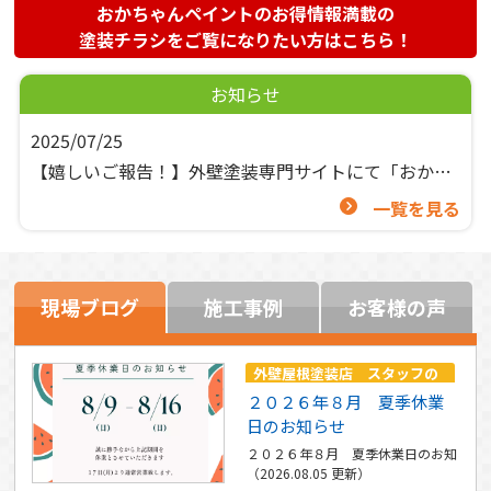
おかちゃんペイントのお得情報満載の
塗装チラシ
をご覧になりたい方はこちら！
お知らせ
2025/07/25
【嬉しいご報告！】外壁塗装専門サイトにて「おかち
ゃんペイント」が紹介されました！
一覧を見る
現場ブログ
施工事例
お客様の声
外壁屋根塗装店 スタッフの
つぶやき
２０２６年８月 夏季休業
日のお知らせ
２０２６年８月 夏季休業日のお知らせ
（2026.08.05 更新）