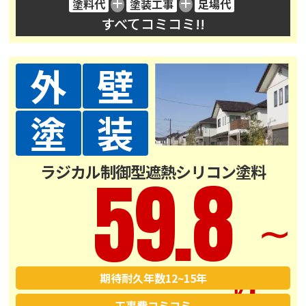
塗料代
塗装工事
足場代
すべてコミコミ!!
外
壁
塗
装
ラジカル制御型遮熱シリコン塗料
59.8
∼
期待耐久年数
12~15年
工事費コミコミ