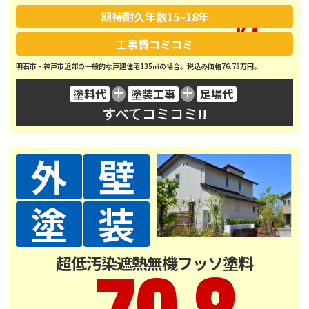
期待耐久年数
15~18年
工事費コミコミ
明石市・神戸市近郊の一般的な戸建住宅135㎡の場合。税込み価格76.78万円。
塗料代
塗装工事
足場代
すべてコミコミ!!
外
壁
塗
装
超低汚染遮熱無機フッソ塗料