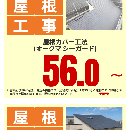
屋
根
工
事
屋根カバー工法
(オークマ シーガード)
56.
0
∼
※屋根面積70㎡程度。税込み価格です。足場代は別途。1式ではなく建物ごとに詳細なお
見積りを提出いたします。税込み価格61.5万円~
屋
根