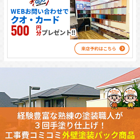
WEBお問い合わせで
クオ・カード
500
円分
プレゼント‼
来店予約はこちら
経験豊富な熟練の塗装職人が
３回手塗り仕上げ！
工事費コミコミ
外壁塗装パック商品