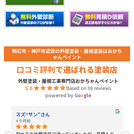
明石市・神戸市近郊の外壁塗装・屋根塗装はおかち
ゃんペイント
口コミ評判
で選ばれる塗装店
外壁塗装・屋根工事専門店おかちゃんペイント
5.0
Based on 98 reviews
powered by
G
o
o
g
l
e
スズ“サン”さん
4 か月前
初めての外壁塗装で迷っていましたが、見積もり