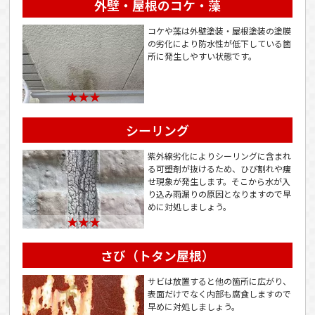
外壁・屋根のコケ・藻
コケや藻は外壁塗装・屋根塗装の塗膜
の劣化により防水性が低下している箇
所に発生しやすい状態です。
★★★
シーリング
紫外線劣化によりシーリングに含まれ
る可塑剤が抜けるため、ひび割れや痩
せ現象が発生します。そこから水が入
り込み雨漏りの原因となりますので早
めに対処しましょう。
★★★
さび（トタン屋根）
サビは放置すると他の箇所に広がり、
表面だけでなく内部も腐食しますので
早めに対処しましょう。