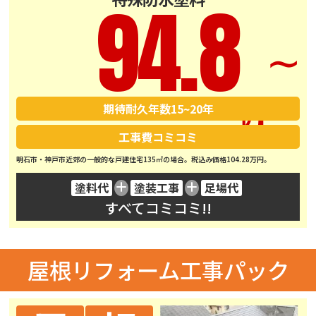
94.8
∼
期待耐久年数
15~20年
工事費コミコミ
明石市・神戸市近郊の一般的な戸建住宅135㎡の場合。税込み価格104.28万円。
塗料代
塗装工事
足場代
すべてコミコミ!!
屋根リフォーム工事パック