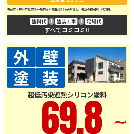
明石市・神戸市近郊の一般的な戸建住宅135㎡の場合。税込み価格65.78万円。
塗料代
塗装工事
足場代
すべてコミコミ!!
外
壁
塗
装
超低汚染遮熱シリコン塗料
69.8
∼