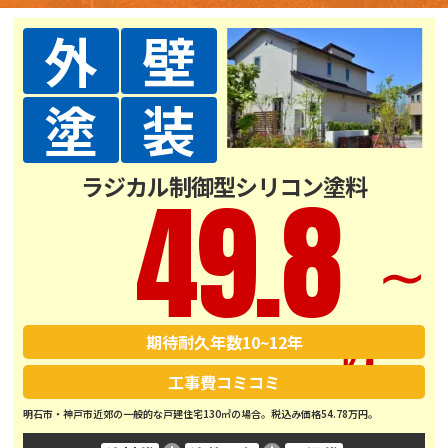
外
壁
塗
装
ラジカル制御型シリコン塗料
49.8
∼
期待耐久年数
10~12年
工事費コミコミ
明石市・神戸市近郊の一般的な戸建住宅130㎡の場合。税込み価格54.78万円。