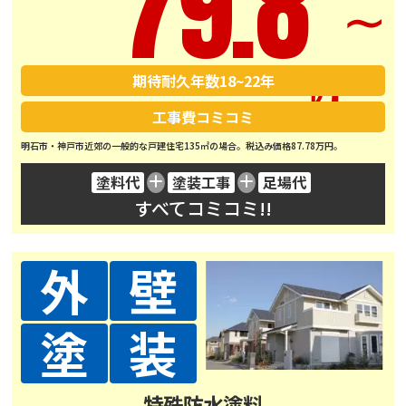
79.8
∼
期待耐久年数
18~22年
工事費コミコミ
明石市・神戸市近郊の一般的な戸建住宅135㎡の場合。税込み価格87.78万円。
塗料代
塗装工事
足場代
すべてコミコミ!!
外
壁
塗
装
特殊防水塗料