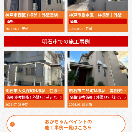
神戸市西区 F様邸｜外壁塗装・屋根塗装｜毎日の作業報告で安心！丁寧な施工に大変満足のお声をいただきました｜2026年5月完工
神戸市垂水区 M様邸｜外壁塗装・屋根塗装｜ウィザードコッパー色でイメージ通りの外観へ！大満足のお声をいただきました 2026年4月完工
価格:
価格:
2026.06.10 更新
2026.06.07 更新
明石市での施工事例
明石市大久保町H様邸 住まいの美観と耐久性を高める外壁・屋根塗装
明石市二見町Ⅿ様邸 雰囲気を変えない外壁塗装で新築のような外観を取り戻した施工事例 2025年11月完工
価格:
参考価格；外壁135㎡まで。シリコンREVO1000－IR59.8万円～（工事
価格:
参考価格；外壁135㎡まで。スー
2026.07.03 更新
2026.06.18 更新
おかちゃんペイントの
施工事例一覧はこちら