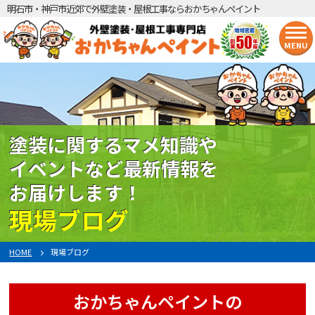
明石市・神戸市近郊で外壁塗装・屋根工事ならおかちゃんペイント
MENU
塗装に関するマメ知識や
イベントなど最新情報を
お届けします！
現場ブログ
HOME
現場ブログ
おかちゃんペイントの