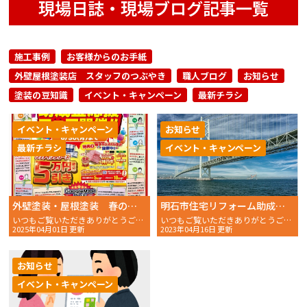
現場日誌・現場ブログ記事一覧
施工事例
お客様からのお手紙
外壁屋根塗装店 スタッフのつぶやき
職人ブログ
お知らせ
塗装の豆知識
イベント・キャンペーン
最新チラシ
イベント・キャンペーン
お知らせ
最新チラシ
イベント・キャンペーン
外壁塗装・屋根塗装 春の助成金応援フェア開催！！
明石市住宅リフォーム助成事業（令和５年度）募集スタート！
いつもご覧いただきありがとうございます。おかちゃんペイン
いつもご覧いただきありがとうございます。 おかちゃんペイ
2025年04月01日 更新
2023年04月16日 更新
お知らせ
イベント・キャンペーン