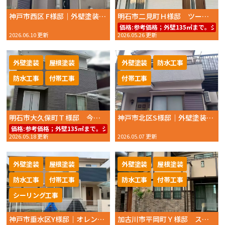
神戸市西区 F様邸｜外壁塗装・屋根塗装｜毎日の作業報告で安心！丁寧な施工に大変満足のお声をいただきました｜2026年5月完工
明石市二見町Ｈ様邸 ツートンカラーを活かした外壁塗装 アクセントカラー変更で上品な外観に
価格:
参考価格；外壁135㎡まで。シリコン
2026.06.10 更新
2026.05.26 更新
外壁塗装
屋根塗装
外壁塗装
防水工事
防水工事
付帯工事
付帯工事
明石市大久保町Ｔ様邸 今の雰囲気を活かしたカラーリフォーム 外壁塗装・屋根塗装 2026年1月完工
神戸市北区S様邸｜外壁塗装・ベランダ防水工事・防蟻工事で住まいを長持ち！施工事例をご紹介【2026年4月完工】
価格:
参考価格；外壁135㎡まで。シリコンREVO1000−IR59.8万円～（工事
2026.05.18 更新
2026.05.07 更新
外壁塗装
屋根塗装
外壁塗装
屋根塗装
防水工事
付帯工事
防水工事
付帯工事
シーリング工事
神戸市垂水区Y様邸｜オレンジホワイトが映える外壁塗装・屋根板金塗装・付帯部塗装・防水工事の施工事例【2026年3月完工】
加古川市平岡町Ｙ様邸 スレート屋根のチョーキングを改善！外壁ミッドビスケット×屋根エバーグリーンで安心の仕上がり