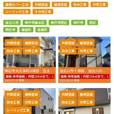
屋根カバー工法
外壁塗装
屋根塗装
防水工事
付帯工事
シーリング工事
その他工事
加古川市
神戸市垂水区
神戸市西区
神戸市
西区
明石市
播磨町
稲美町
外壁塗装
屋根塗装
外壁塗装
屋根塗装
防水工事
付帯工事
防水工事
付帯工事
明石市大久保町H様邸 住まいの美観と耐久性を高める外壁・屋根塗装
加古川市Ｙ様邸 加古川の住環境に合わせた塗料選び！遮熱性と耐久性を両立した外壁・屋根塗装【2025年12月完工】
価格:
参考価格；外壁135㎡まで。シリコンREVO1000－IR59.8万円～（工事
価格:
参考価格；外壁135㎡まで。シリコ
2026.07.03 更新
2026.06.20 更新
外壁塗装
屋根塗装
外壁塗装
屋根塗装
防水工事
付帯工事
防水工事
付帯工事
シーリング工事