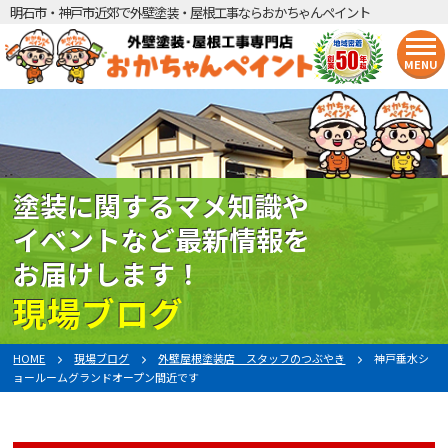
明石市・神戸市近郊で外壁塗装・屋根工事ならおかちゃんペイント
MENU
塗装に関するマメ知識や
イベントなど最新情報を
お届けします！
現場ブログ
HOME
現場ブログ
外壁屋根塗装店 スタッフのつぶやき
神戸垂水シ
ョールームグランドオープン間近です