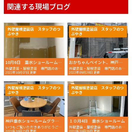
関連する現場ブログ
外壁屋根塗装店 スタッフのつ
外壁屋根塗装店 スタッフのつ
ぶやき
ぶやき
10月6日 垂水ショールームの様子
おかちゃんペイント、神戸垂水店ができる！？
外壁塗装・屋根塗装 専門店のおかちゃんペイントです！
外壁塗装・屋根塗装 専門店のおかちゃんペイントです！
2022年10月07日 更新
2022年09月28日 更新
外壁屋根塗装店 スタッフのつ
外壁屋根塗装店 スタッフのつ
ぶやき
ぶやき
神戸垂水ショールームグランドオープン
１０月4日 垂水ショールーム
いつもご覧いただきありがとうございます。 こんにちは
外壁塗装・屋根塗装 専門店のおかちゃんペイントです！
2022年10月25日 更新
2022年10月06日 更新