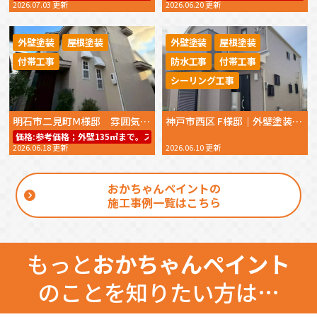
2026.07.03 更新
2026.06.20 更新
外壁塗装
屋根塗装
外壁塗装
屋根塗装
付帯工事
防水工事
付帯工事
シーリング工事
明石市二見町Ⅿ様邸 雰囲気を変えない外壁塗装で新築のような外観を取り戻した施工事例 2025年11月完工
神戸市西区 F様邸｜外壁塗装・屋根塗装｜毎日の作業報告で安心！丁寧な施工に大変満足のお声をいただきました｜2026年5月完工
価格:
参考価格；外壁135㎡まで。スーパーラジカルシリコンGH－IR49.8万
2026.06.18 更新
2026.06.10 更新
おかちゃんペイントの
施工事例一覧はこちら
もっと
おかちゃんペイント
のことを知りたい方は…