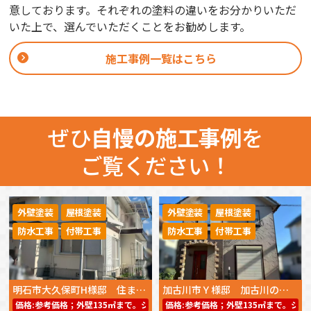
意しております。それぞれの塗料の違いをお分かりいただ
いた上で、選んでいただくことをお勧めします。
施工事例一覧はこちら
ぜひ
自慢の施工事例
を
ご覧ください！
外壁塗装
屋根塗装
外壁塗装
屋根塗装
防水工事
付帯工事
防水工事
付帯工事
明石市大久保町H様邸 住まいの美観と耐久性を高める外壁・屋根塗装
加古川市Ｙ様邸 加古川の住環境に合わせた塗料選び！遮熱性と耐久性を両立した外壁・屋根塗装【2025年12月完工】
価格:
参考価格；外壁135㎡まで。シリコンREVO1000－IR59.8万円～（工事
価格:
参考価格；外壁135㎡まで。シリコ