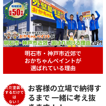
明石市・神戸市近郊で
おかちゃんペイントが
選ばれている理由
お客様の立場で納得す
ただ塗装を
するだけで
るまで
一緒に考え抜
は
ない！