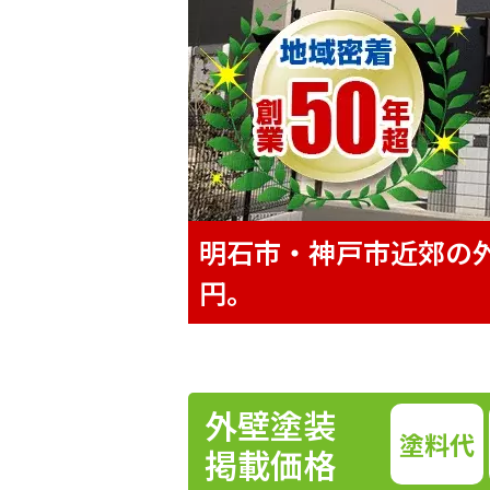
明石市・神戸市近郊の外
円。
外壁塗装
塗料代
掲載価格