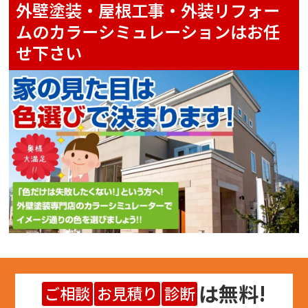
外壁塗装・屋根工事・外装リフォー
ムのカラーシミュレーションはお任
せ下さい
は
無料
!
ご相談
お見積り
診断