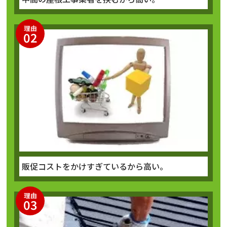
理由
02
販促コストをかけすぎているから高い。
理由
03