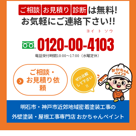
は
無料
!
ご相談
お見積り
診断
お気軽にご連絡下さい!!
ヨイ ト ソウ
0120-00-4103
電話受付時間10:00～17:00（水曜定休）
ご相談・
お見積り依
頼
明石市・神戸市近郊地域密着塗装工事の
外壁塗装・屋根工事専門店 おかちゃんペイント