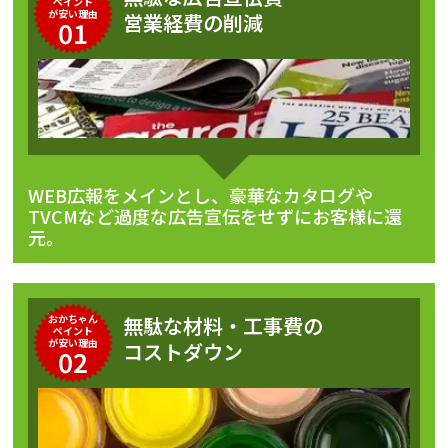
ペイント
が安い理由
営業経費の削減
01
WEB広報をメインとし、豪華なカタログや
TVCMなど過度な広告宣伝をせずにお客様に還
元。
おかちゃん
無駄な材料・工事費の
ペイント
が安い理由
コストダウン
02