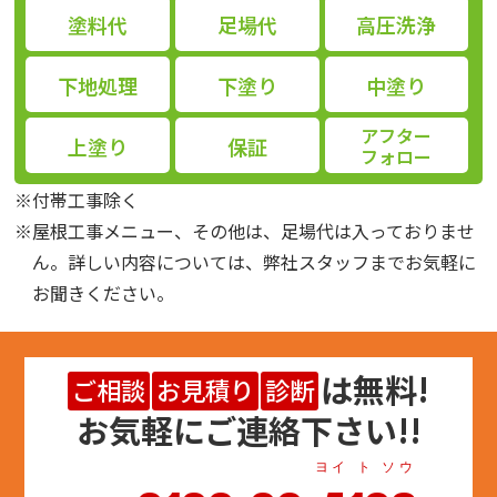
塗料代
足場代
高圧洗浄
下地処理
下塗り
中塗り
アフター
上塗り
保証
フォロー
※付帯工事除く
※屋根工事メニュー、その他は、足場代は入っておりませ
ん。詳しい内容については、弊社スタッフまでお気軽に
お聞きください。
は
無料
!
ご相談
お見積り
診断
お気軽にご連絡下さい!!
ヨイ ト ソウ