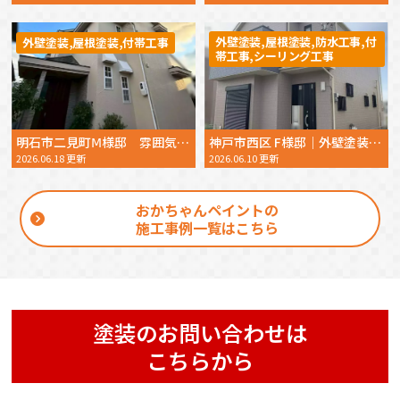
外壁塗装,屋根塗装,防水工事,付
外壁塗装,屋根塗装,付帯工事
帯工事,シーリング工事
明石市二見町Ⅿ様邸 雰囲気を変えない外壁塗装で新築のような外観を取り戻した施工事例 2025年11月完工
神戸市西区 F様邸｜外壁塗装・屋根塗装｜毎日の作業報告で安心！丁寧な施工に大変満足のお声をいただきました｜2026年5月完工
2026.06.18 更新
2026.06.10 更新
おかちゃんペイントの
施工事例一覧はこちら
塗装のお問い合わせは
こちらから