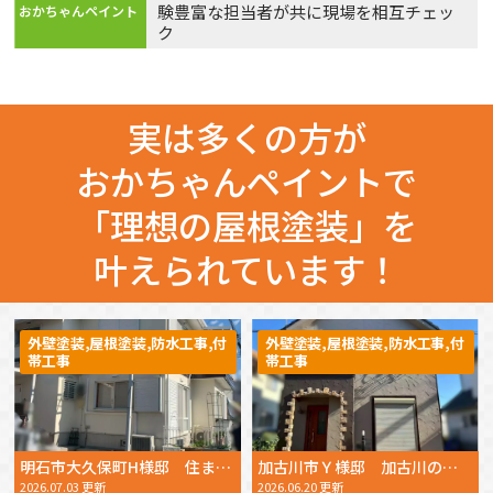
験豊富な担当者が共に現場を相互チェッ
ク
実は多くの方が
おかちゃんペイントで
「理想の屋根塗装」を
叶えられています！
外壁塗装,屋根塗装,防水工事,付
外壁塗装,屋根塗装,防水工事,付
帯工事
帯工事
明石市大久保町H様邸 住まいの美観と耐久性を高める外壁・屋根塗装
加古川市Ｙ様邸 加古川の住環境に合わせた塗料選び！遮熱性と耐久性を両立した外壁・屋根塗装【2025年12月完工】
2026.07.03 更新
2026.06.20 更新