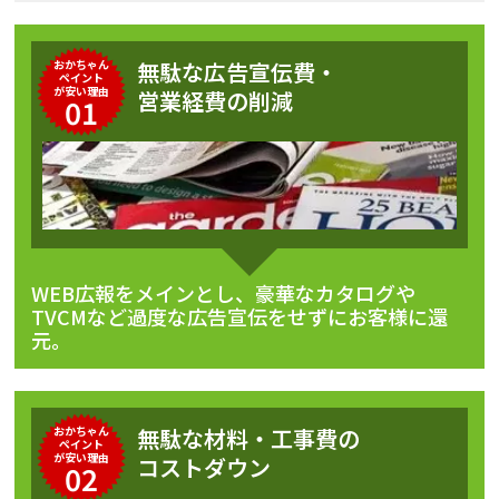
おかちゃん
無駄な広告宣伝費・
ペイント
が安い理由
営業経費の削減
01
WEB広報をメインとし、豪華なカタログや
TVCMなど過度な広告宣伝をせずにお客様に還
元。
おかちゃん
無駄な材料・工事費の
ペイント
が安い理由
コストダウン
02