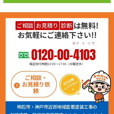
は
無料
!
ご相談
お見積り
診断
お気軽にご連絡下さい!!
ヨイ ト ソウ
0120-00-4103
電話受付時間10:00～17:00（水曜定休）
ご相談・
お見積り依
頼
明石市・神戸市近郊地域密着塗装工事の