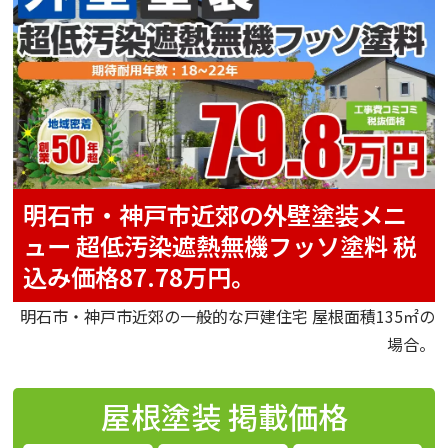
明石市・神戸市近郊の外壁塗装メニ
ュー
超低汚染遮熱無機フッソ塗料
税
込み価格87.78万円。
明石市・神戸市近郊の一般的な戸建住宅 屋根面積135㎡の
場合。
屋根塗装
掲載価格