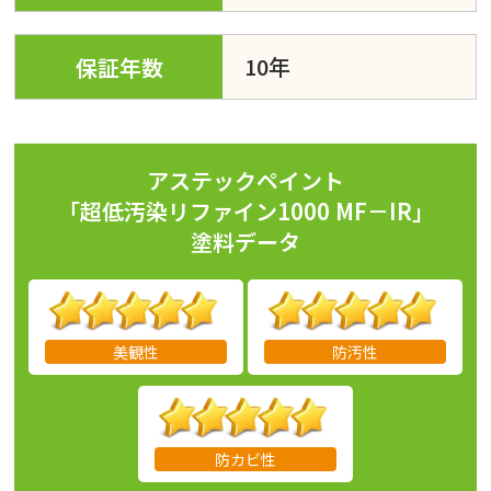
10年
保証年数
アステックペイント
「超低汚染リファイン1000 MF－IR」
塗料データ
美観性
防汚性
防カビ性