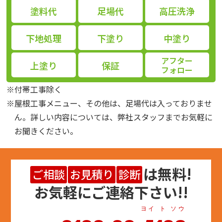
塗料代
足場代
高圧洗浄
下地処理
下塗り
中塗り
アフター
上塗り
保証
フォロー
※付帯工事除く
※屋根工事メニュー、その他は、足場代は入っておりませ
ん。詳しい内容については、弊社スタッフまでお気軽に
お聞きください。
は
無料
!
ご相談
お見積り
診断
お気軽にご連絡下さい!!
ヨイ ト ソウ