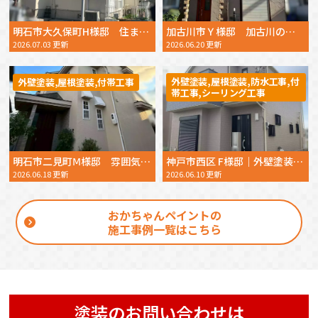
明石市大久保町H様邸 住まいの美観と耐久性を高める外壁・屋根塗装
加古川市Ｙ様邸 加古川の住環境に合わせた塗料選び！遮熱性と耐久性を両立した外壁・屋根塗装【2025年12月完工】
2026.07.03 更新
2026.06.20 更新
外壁塗装,屋根塗装,防水工事,付
外壁塗装,屋根塗装,付帯工事
帯工事,シーリング工事
明石市二見町Ⅿ様邸 雰囲気を変えない外壁塗装で新築のような外観を取り戻した施工事例 2025年11月完工
神戸市西区 F様邸｜外壁塗装・屋根塗装｜毎日の作業報告で安心！丁寧な施工に大変満足のお声をいただきました｜2026年5月完工
2026.06.18 更新
2026.06.10 更新
おかちゃんペイントの
施工事例一覧はこちら
塗装のお問い合わせは