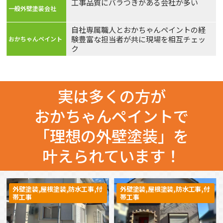
工事品質にバラつきがある会社が多い
自社専属職人とおかちゃんペイントの経
験豊富な担当者が共に現場を相互チェッ
ク
実は多くの方が
おかちゃんペイントで
「理想の外壁塗装」を
叶えられています！
外壁塗装,屋根塗装,防水工事,付
外壁塗装,屋根塗装,防水工事,付
帯工事
帯工事