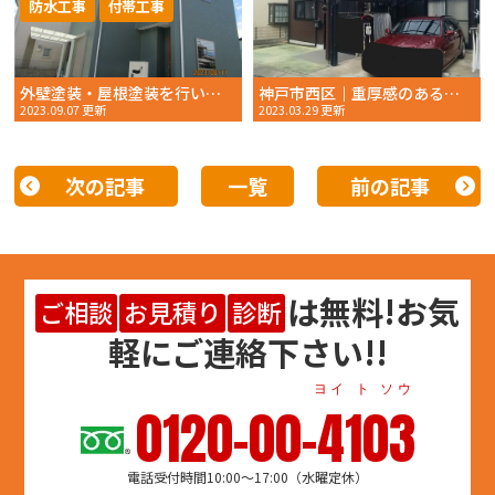
防水工事
付帯工事
外壁塗装・屋根塗装を行いました！明石市藤江 耐久性20年以上！！ 2023年 8月初旬完工 おかちゃんペイント
神戸市西区｜重厚感のあるブラウンで印象を一新
2023.09.07 更新
2023.03.29 更新
次の記事
一覧
前の記事
は
無料
!お気
ご相談
お見積り
診断
軽にご連絡下さい!!
ヨイ ト ソウ
0120-00-4103
電話受付時間10:00～17:00（水曜定休）