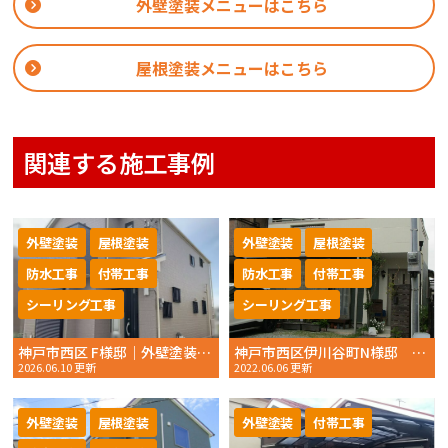
外壁塗装メニューはこちら
屋根塗装メニューはこちら
関連する施工事例
外壁塗装
屋根塗装
外壁塗装
屋根塗装
防水工事
付帯工事
防水工事
付帯工事
シーリング工事
シーリング工事
神戸市西区 F様邸｜外壁塗装・屋根塗装｜毎日の作業報告で安心！丁寧な施工に大変満足のお声をいただきました｜2026年5月完工
神戸市西区伊川谷町N様邸 外壁塗装・屋根塗装 2022年4月完工 おかちゃんペイント
2026.06.10 更新
2022.06.06 更新
外壁塗装
屋根塗装
外壁塗装
付帯工事