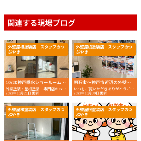
関連する現場ブログ
外壁屋根塗装店 スタッフのつ
外壁屋根塗装店 スタッフのつ
ぶやき
ぶやき
10/20神戸垂水ショールームに初ご来店！
明石市〜神戸市近辺の外壁塗装・屋根塗装事例集
外壁塗装・屋根塗装 専門店のおかちゃんペイントです！
いつもご覧いただきありがとうございます。 こんにちは！
2022年10月21日 更新
2022年10月30日 更新
外壁屋根塗装店 スタッフのつ
外壁屋根塗装店 スタッフのつ
ぶやき
ぶやき