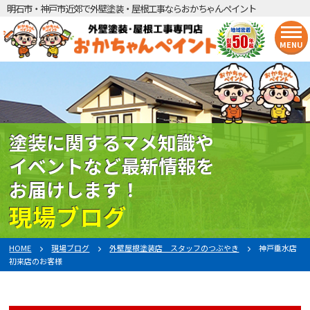
明石市・神戸市近郊で外壁塗装・屋根工事ならおかちゃんペイント
MENU
塗装に関するマメ知識や
イベントなど最新情報を
お届けします！
現場ブログ
HOME
現場ブログ
外壁屋根塗装店 スタッフのつぶやき
神戸垂水店
初来店のお客様