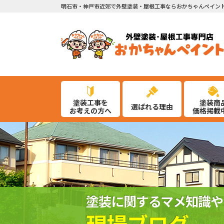
明石市・神戸市近郊で外壁塗装・屋根工事ならおかちゃんペイン
塗装工事を
塗装商
選ばれる理由
お考えの方へ
価格掲載
塗装に関するマメ知識や
現場ブログ