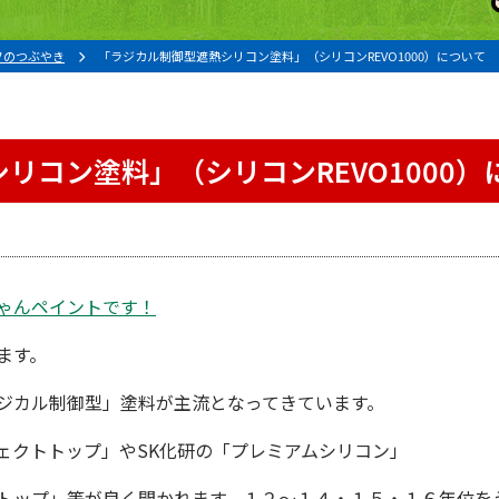
フのつぶやき
「ラジカル制御型遮熱シリコン塗料」（シリコンREVO1000）について
リコン塗料」（シリコンREVO1000）
ゃんペイント
です！
ます。
ジカル制御型
」塗料が主流となってきています。
ェクトトップ
」やSK化研の「
プレミアムシリコン
」
トップ
」等が良く聞かれます。１２〜１４・１５・１６年位を