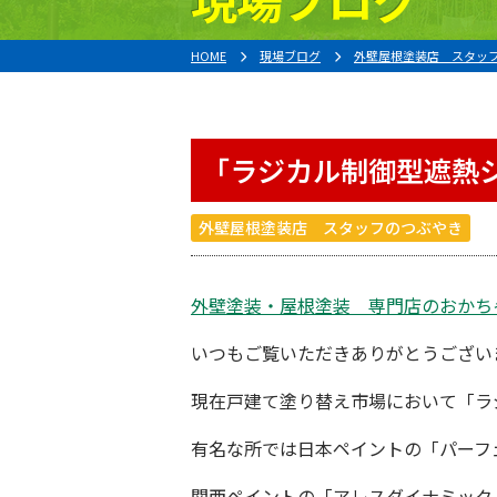
HOME
現場ブログ
外壁屋根塗装店 スタッ
「ラジカル制御型遮熱シ
外壁屋根塗装店 スタッフのつぶやき
外壁塗装・屋根塗装 専門店
の
おかち
いつもご覧いただきありがとうござい
現在戸建て塗り替え市場において「
ラ
有名な所では日本ペイントの「
パーフ
関西ペイントの「ア
レスダイナミック