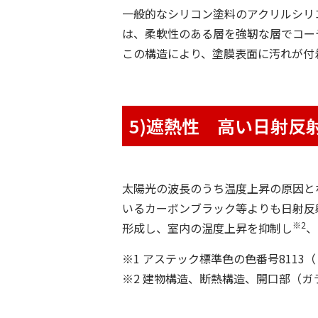
一般的なシリコン塗料のアクリルシリコ
は、柔軟性のある層を強靭な層でコー
この構造により、塗膜表面に汚れが付
5)
遮熱性 高い日射反
太陽光の波長のうち温度上昇の原因となる
いるカーボンブラック等よりも日射反
※2
形成し、室内の温度上昇を抑制し
、
※1 アステック標準色の色番号811
※2 建物構造、断熱構造、開口部（