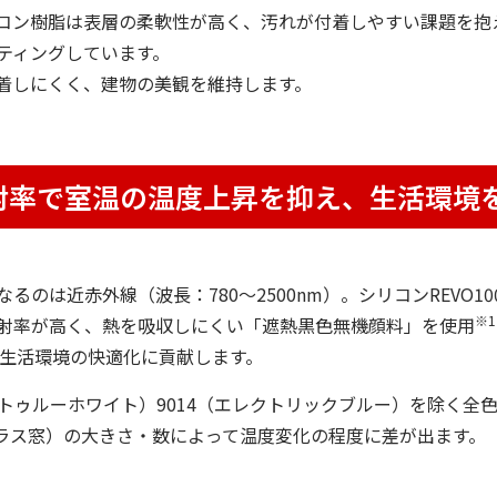
ン樹脂は表層の柔軟性が高く、汚れが付着しやすい課題を抱えて
ティングしています。
着しにくく、建物の美観を維持します。
射率で室温の温度上昇を抑え、生活環境
のは近赤外線（波長：780〜2500nm）。シリコンREVO1
※1
射率が高く、熱を吸収しにくい「遮熱黒色無機顔料」を使用
生活環境の快適化に貢献します。
3（トゥルーホワイト）9014（エレクトリックブルー）を除く全
ガラス窓）の大きさ・数によって温度変化の程度に差が出ます。