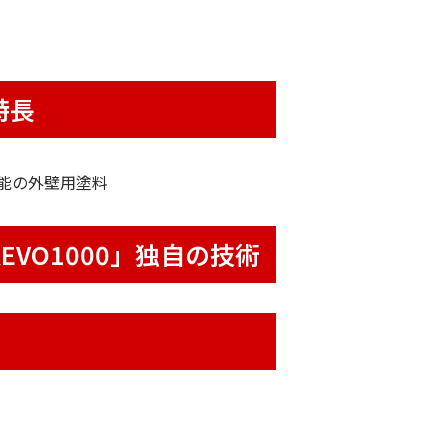
特長
能の外壁用塗料
VO1000」独自の技術