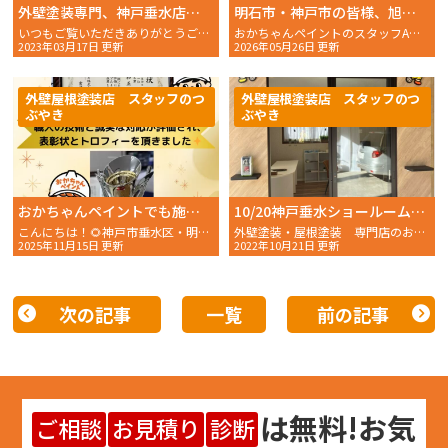
外壁塗装専門、神戸垂水店で社内研修致しました！
明石市・神戸市の皆様、旭化成リフォーム（へーベルハウス）様より総合評価賞第二位を受賞！“見えない部分への丁寧な施工”を評価していただきました】👏
いつもご覧いただきありがとうございます。 おかちゃんペイ
おかちゃんペイントのスタッフAです。いつもおかちゃんペイントのブログをご覧いただきありがとうございま……
2023年03月17日 更新
2026年05月26日 更新
外壁屋根塗装店 スタッフのつ
外壁屋根塗装店 スタッフのつ
ぶやき
ぶやき
おかちゃんペイントでも施工している現場監督が旭化成リフォーム「お客様満足・塗装工事部門」で第1位を受賞｜神戸市垂水区・明石市の外壁塗装・屋根塗装・防水工事
10/20神戸垂水ショールームに初ご来店！
こんにちは！🌻神戸市垂水区・明石市近郊を中心に、外壁塗装、屋根塗装、防水工事の専門家として活動して……
外壁塗装・屋根塗装 専門店のおかちゃんペイントです！
2025年11月15日 更新
2022年10月21日 更新
次の記事
一覧
前の記事
は
無料
!お気
ご相談
お見積り
診断