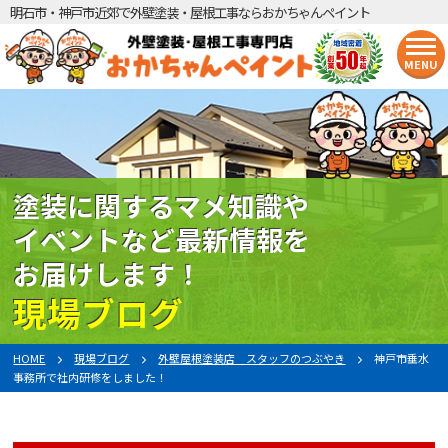
明石市・神戸市近郊で外壁塗装・屋根工事ならおかちゃんペイント
MENU
塗装に関するマメ知識や
イベントなど最新情報を
お届けします！
現場ブログ
HOME
現場ブログ
外壁屋根塗装店 スタッフのつぶやき
神戸市垂水
事務所で社内研修をしました！