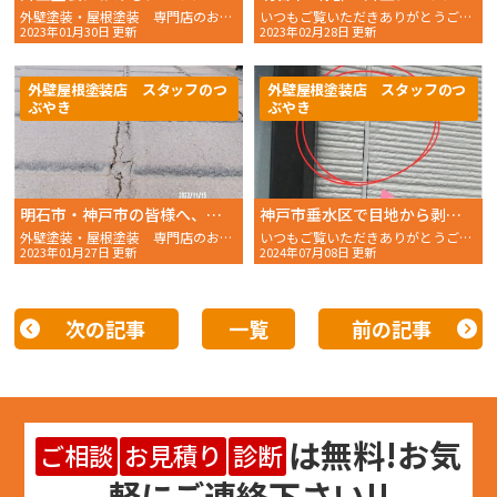
外壁塗装・屋根塗装 専門店のおかちゃんペイントです！
いつもご覧いただきありがとうございます。 おかちゃんペ
2023年01月30日 更新
2023年02月28日 更新
外壁屋根塗装店 スタッフのつ
外壁屋根塗装店 スタッフのつ
ぶやき
ぶやき
明石市・神戸市の皆様へ、シーリング材について
神戸市垂水区で目地から剥離してしまったシーリングの撤去
外壁塗装・屋根塗装 専門店のおかちゃんペイントです！
いつもご覧いただきありがとうございます。 おかちゃんペイン
2023年01月27日 更新
2024年07月08日 更新
次の記事
一覧
前の記事
は
無料
!お気
ご相談
お見積り
診断
軽にご連絡下さい!!