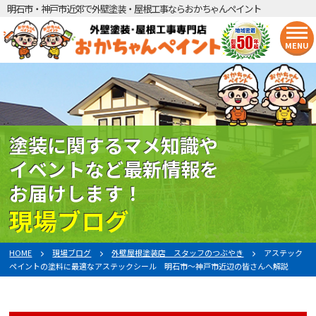
明石市・神戸市近郊で外壁塗装・屋根工事ならおかちゃんペイント
MENU
塗装に関するマメ知識や
イベントなど最新情報を
お届けします！
現場ブログ
HOME
現場ブログ
外壁屋根塗装店 スタッフのつぶやき
アステック
ペイントの塗料に最適なアステックシール 明石市〜神戸市近辺の皆さんへ解説