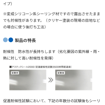
イプ）
※変成シリコーン系シーリング材ですので
露出
させたまま
でも対候性があります。（クリヤー塗装の現場の目地など
の場合に使う
後打ち工法
）
製品の特長
耐候性 防水性が長持ちします（劣化要因の紫外線・雨・
熱に対して高い耐候性を発揮）
促進耐候性試験において、下記の年数分の試験後もシーリ