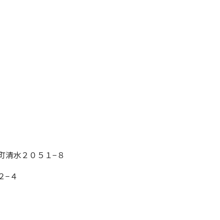
住町清水２０５１−８
２−４