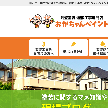
明石市・神戸市近郊で外壁塗装・屋根工事ならおかちゃんペイン
塗装工事を
塗装商
選ばれる理由
お考えの方へ
価格掲載
塗装に関するマメ知識や
現場ブログ