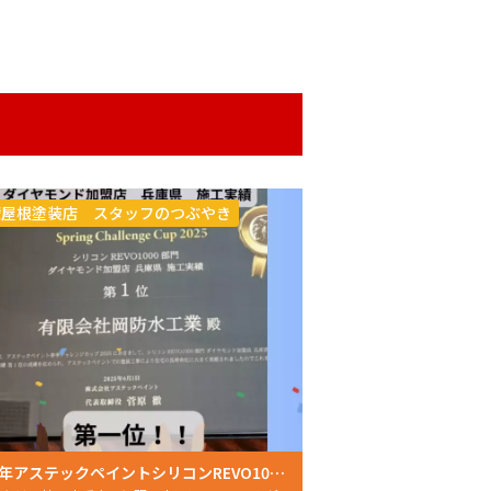
壁屋根塗装店 スタッフのつぶやき
2025年アステックペイントシリコンREVO1000部門施工実績一位受賞！おかちゃんペイントが選ばれる理由とは？