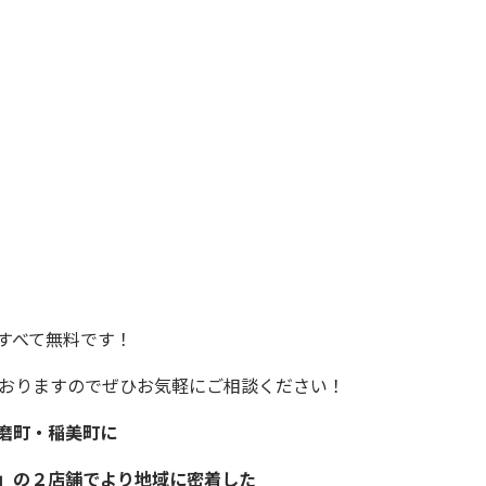
すべて無料です！
ておりますので
ぜひお気軽にご相談ください！
磨町・稲美町
に
」の２店舗でより地域に
密着
した