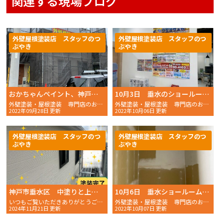
関連する現場ブログ
外壁屋根塗装店 スタッフのつ
外壁屋根塗装店 スタッフのつ
ぶやき
ぶやき
おかちゃんペイント、神戸垂水店ができる！？
10月3日 垂水のショールームは？
外壁塗装・屋根塗装 専門店のおかちゃんペイントです！
外壁塗装・屋根塗装 専門店のおかちゃんペイントです！
2022年09月28日 更新
2022年10月06日 更新
外壁屋根塗装店 スタッフのつ
外壁屋根塗装店 スタッフのつ
ぶやき
ぶやき
神戸市垂水区 中塗りと上塗り
10月6日 垂水ショールームの様子
いつもご覧いただきありがとうございます。 おかちゃんペイン
外壁塗装・屋根塗装 専門店のおかちゃんペイントです！
2024年11月21日 更新
2022年10月07日 更新