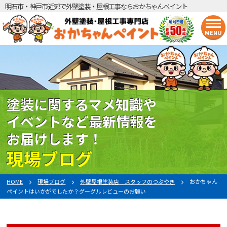
明石市・神戸市近郊で外壁塗装・屋根工事ならおかちゃんペイント
MENU
塗装に関するマメ知識や
イベントなど最新情報を
お届けします！
現場ブログ
HOME
現場ブログ
外壁屋根塗装店 スタッフのつぶやき
おかちゃん
ペイントはいかがでしたか？グーグルレビューのお願い