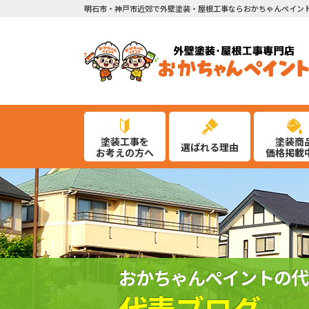
明石市・神戸市近郊で外壁塗装・屋根工事ならおかちゃんペイン
塗装工事を
塗装商
選ばれる理由
お考えの方へ
価格掲載
おかちゃんペイントの代
代表ブログ