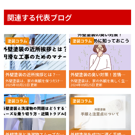
関連する代表ブログ
塗装コラム
塗装コラム
外壁塗装の近所挨拶とは？円滑な工事のためのマナー
外壁塗装の臭い対策！苦情を防ぐために知っておこう！
外壁塗装は、家の美観を保つだけでなく、建物の寿命を延ばすた
外壁塗装は、家の外観を美しく生まれ変わらせるだけでなく、建
2025年03月21日 更新
2024年09月25日 更新
塗装コラム
塗装コラム
外壁塗装と洗濯物スムーズな乗り切り方近隣トラブル回避策
外壁塗装を成功に導く手順と注意点について解説します！