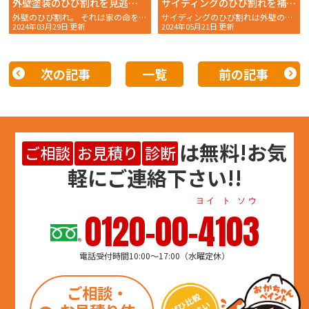
外壁塗装のひび割れを見逃さないように！原因と効果的な修復法をご紹介！
サイディングのひび割れを補修する方法！注意点も解説
外壁のひび割れ。 それは家の命を左右するサインかもし
サイディングのひび割れは外壁の見た目だけでなく、建物の保
2024年03月29日 更新
2024年05月21日 更新
次の記事
一覧
前の記事
は
無料
!お気
ご相談
お見積り
診断
軽にご連絡下さい!!
ヨイ ト ソウ
0120-00-4103
電話受付時間10:00～17:00（水曜定休）
ご相談・