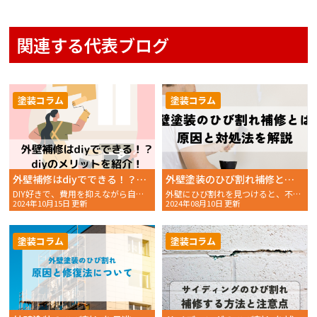
関連する代表ブログ
塗装コラム
塗装コラム
外壁補修はdiyでできる！？diyのメリットを紹介！
外壁塗装のひび割れ補修とは？原因と対処法を解説
DIY好きで、費用を抑えながら自分だけの理想の外壁を実現し
外壁にひび割れを見つけると、不安になりますよね。小さなひび
2024年10月15日 更新
2024年08月10日 更新
塗装コラム
塗装コラム