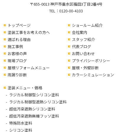
〒655-0013 神戸市垂水区福田3丁目2番4号
TEL：
0120-00-4103
トップページ
ショールーム紹介
塗装工事をお考えの方へ
会社案内
選ばれる理由
スタッフ紹介
施工事例
代表ブログ
お客様の声
お問い合わせ
現場ブログ
プライバシーポリシー
屋根リフォームメニュー
屋根・外壁診断
雨漏り診断
カラーシミュレーション
塗装メニュー・価格
ラジカル制御型シリコン塗料
ラジカル制御型遮熱シリコン塗料
超低汚染遮熱シリコン塗料
超低汚染遮熱無機フッソ塗料
特殊防水塗料
シリコン塗料