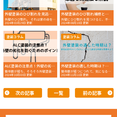
外壁塗装のひび割れを見逃さないように！原因と効果的な修復法をご紹介！
外壁塗装のひび割れ補修とは？原因と対処法を解説
外壁のひび割れ。 それは家の命を左右するサインかもし
外壁にひび割れを見つけると、不安になりますよね。小さなひび
2024年03月29日 更新
2024年08月10日 更新
塗装コラム
塗装コラム
ALC塗装の注意点！外壁の劣化を防ぐためのポイントを解説
外壁塗装の適した時期は？劣化症状やサインをチェックして適切な時期を見極めよう
築年数が経ち、そろそろ外壁塗装を検討している方もいらっしゃ
築年数が経つにつれて、気になるのが家の外壁の状態ですよね。
2024年10月03日 更新
2024年11月11日 更新
次の記事
一覧
前の記事