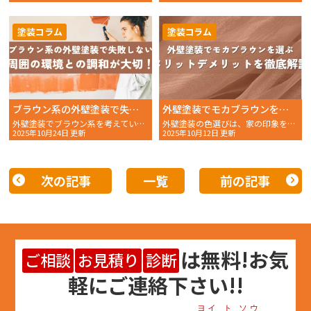
塗装コラム
塗装コラム
ブラウン系の外壁塗装で失敗しないためには周囲の環境との調和が大切！
外壁塗装でモカブラウンを選ぶメリットデメリットを解説
外壁塗装でブラウン系を考えているけれど、どんな色を選べば失敗しないのか悩んでいませんか？多くのブラ……
外壁塗装の色選びは、家の印象を大きく左右する重要な決断です。数多くの選択肢の中から、最適な色を選ぶ……
2025年10月24日 更新
2025年10月12日 更新
次の記事
一覧
前の記事
は
無料
!お気
ご相談
お見積り
診断
軽にご連絡下さい!!
ヨイ ト ソウ