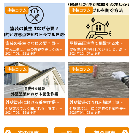
塗装コラム
塗装コラム
塗装の養生はなぜ必要？目的と注意点を知ってトラブルを防ごう
屋根高圧洗浄で飛散する水しぶきを徹底対策！近隣トラブルを防ぐ方法を解説
塗装工事は、家の外観を美しく蘇らせるだけでなく、建物の寿命
屋根塗装を検討しているけど、高圧洗浄で水しぶきが近隣に飛散
2024年09月21日 更新
2024年10月07日 更新
塗装コラム
塗装コラム
外壁塗装における養生作業とは？重要性を解説します
外壁塗装の流れを解説！期間や注意点、失敗しない業者選び
外壁塗装でよく聞かれる「養生」という単語、あまり詳しい意
外壁塗装は、単に建物の外観を美しく保つだけでなく、建材を雨風や紫外線といった厳しい自然環境から保護し……
2024年06月18日 更新
2026年04月23日 更新
次の記事
一覧
前の記事