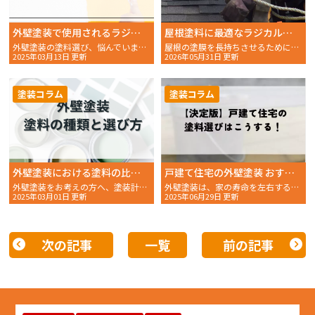
外壁塗装で使用されるラジカル制御型塗料とは？メリット・デメリットを解説
屋根塗料に最適なラジカル制御型塗料の選び方とメリット
外壁塗装の塗料選び、悩んでいませんか。耐久性や費用、メンテ
屋根の塗膜を長持ちさせるためには、まず塗料選びが重要です。特にラジカル制御型塗料は、従来の塗料より……
2025年03月13日 更新
2026年05月31日 更新
塗装コラム
塗装コラム
外壁塗装における塗料の比較！塗料の種類と選び方・費用相場を解説
戸建て住宅の外壁塗装 おすすめ塗料選びの決定版
外壁塗装をお考えの方へ、塗装計画は順調に進んでいますか？家
外壁塗装は、家の寿命を左右する重要なメンテナンスです。適切な塗料を選ぶことで、美観を長く保ち、建物の劣化を防ぐことができます。しかし、塗料の種類やメーカーが多く、どれを選べば良いか迷ってしまう方も多いのではないでしょうか。
2025年03月01日 更新
2025年06月29日 更新
次の記事
一覧
前の記事