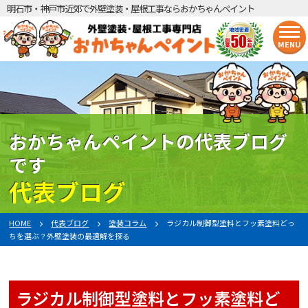
明石市・神戸市近郊で外壁塗装・屋根工事ならおかちゃんペイント
MENU
おかちゃんペイントの代表ブログ
です
代表ブログ
HOME
代表ブログ
塗装コラム
ラジカル制御型塗料とフッ素塗料どっ
ちを選ぶ？外壁塗装の最適解を探る
ラジカル制御型塗料とフッ素塗料ど