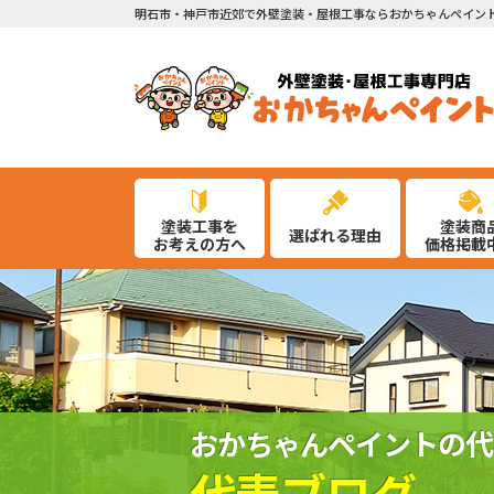
明石市・神戸市近郊で外壁塗装・屋根工事ならおかちゃんペイン
塗装工事を
塗装商
選ばれる理由
お考えの方へ
価格掲載
おかちゃんペイントの代
代表ブログ