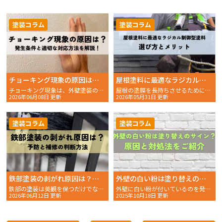
塗装コラム
塗装コラム
チョーキング現象の原因は？発生条件と適切な対応方法を解説！
屋根塗料に最適なラジカル制御型塗料の選び方とメリット
チョーキング現象は、外壁塗装の劣化の一つとして見られる症状です。塗装表面に白い粉が付着することで気……
屋根の塗膜を長持ちさせるためには、まず塗料選びが重要です。特にラジカル制御型塗料は、従来の塗料より……
2026年06月08日 更新
2026年05月31日 更新
塗装コラム
塗装コラム
鉄部塗装の剥がれ原因は？予防と補修の判断方法
外壁の白い粉は塗り替えのサイン？原因と対処法をご紹介
鉄部の塗装は美観を保つだけでなく、錆や腐食から建物を守る役割を持っています。 しかし、時間の経過や環……
外壁に白い粉が付いているのを発見したことはありませんか。もしかしたら、それは「チョーキング現象」かも……
2026年06月12日 更新
2025年10月18日 更新