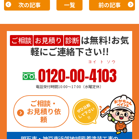
次の記事
一覧
前の記事
は
無料
!お気
ご相談
お見積り
診断
軽にご連絡下さい!!
ヨイ ト ソウ
0120-00-4103
電話受付時間10:00～17:00（水曜定休）
ご相談・
お見積り依
頼
明石市・神戸市近郊地域密着塗装工事の