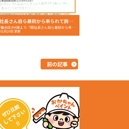
「岡社長さん自ら最初から来られて説明を受け安心しました。 尚、商品説明が丁寧でした。」
神戸市垂水区のK様より「岡社長さん自ら最初から来られて説明を受け安心しました。」～ご契約後アンケート～
年01月20日 更新
前の記事