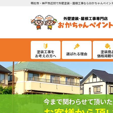
明石市・神戸市近郊で外壁塗装・屋根工事ならおかちゃんペイン
塗装工事を
塗装商
選ばれる理由
お考えの方へ
価格掲載
今まで関わらせて頂いた
お客様から頂