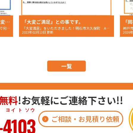
「担当の天野さんも職人のTさんも大変誠実な人柄で何でも相談できる体制が本当に心強く、依頼してよかったと思います。」
「大変ご満足」との事です。
「外壁塗装の担当者も職人さんも大変誠実な人柄で何でも相談できる体制が本当に心強く、依頼してよかったと思います。」加古川市平岡町T様 〜完工後のご感想〜
「大変満足」をいただきました！明石市大久保町 A様 〜ご契約後アンケート〜
2023年02月13日 更新
2026
一覧
無料
!お気軽にご連絡下さい!!
 ト ソウ
-4103
ご相談・お見積り依頼