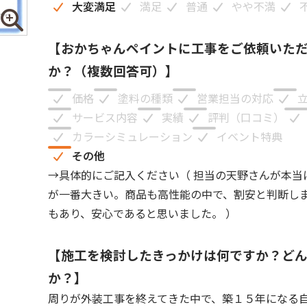
大変満足
満足
普通
やや不満
【おかちゃんペイントに工事をご依頼いた
か？（複数回答可）】
価格
塗料の種類
営業担当の対応
サービス内容
実績
評判（口コミ）
カラーシミュレーション
イベント特典
その他
→具体的にご記入ください（
担当の天野さんが本当
が一番大きい。商品も高性能の中で、割安と判断し
もあり、安心であると思いました。
）
【施工を検討したきっかけは何ですか？ど
か？】
周りが外装工事を終えてきた中で、築１５年になる