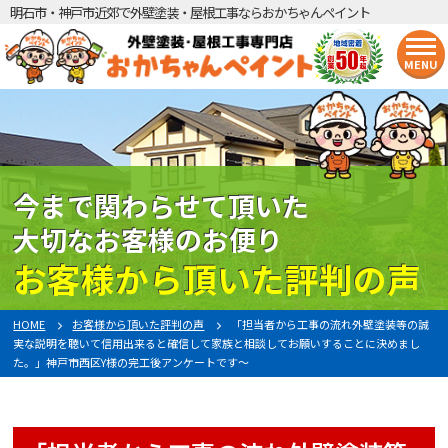
明石市・神戸市近郊で外壁塗装・屋根工事ならおかちゃんペイント
MENU
今まで関わらせて頂いた
大切なお客様のお便り
お客様から頂いた評判の声
HOME
お客様から頂いた評判の声
「担当者から工事の流れ外壁塗装等の誠
実な説明を聴いて信用出来ると確信して家族と相談してお願いすることに決めまし
た。」神戸市西区Y様の完工後アンケートです〜