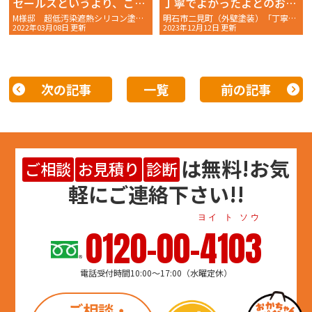
セールスというより、こうしましょうか？という感じで寄り添ってもらえました。
丁寧でよかったよとのお声を頂きました
M様邸 超低汚染遮熱シリコン塗料プラン 〜外壁塗装・屋根塗装を終えて〜おかちゃんペイント
明石市二見町（外壁塗装）「丁寧でよかったよ」I様〜完工後アンケート〜
2022年03月08日 更新
2023年12月12日 更新
次の記事
一覧
前の記事
は
無料
!お気
ご相談
お見積り
診断
軽にご連絡下さい!!
ヨイ ト ソウ
0120-00-4103
電話受付時間10:00～17:00（水曜定休）
ご相談・