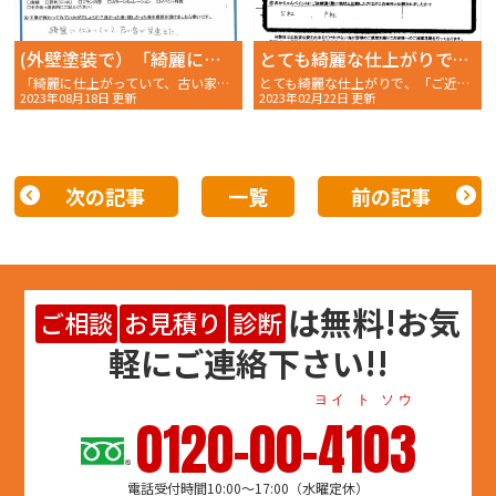
(外壁塗装で）「綺麗に仕上がっていて、古い家が見違えた」
とても綺麗な仕上がりで、「ご近所の方から 新築みたいでイイネ！」って すごく嬉しかったです。
「綺麗に仕上がっていて、古い家が見違えた」神戸市西区桜ヶ丘 A様 〜完工後アンケート〜
とても綺麗な仕上がりで、「ご近所の方から 新築みたいでイイネ！」ってすごく嬉しかったです。」神戸市西区T様からの完工後アンケートです〜
2023年08月18日 更新
2023年02月22日 更新
次の記事
一覧
前の記事
は
無料
!お気
ご相談
お見積り
診断
軽にご連絡下さい!!
ヨイ ト ソウ
0120-00-4103
電話受付時間10:00～17:00（水曜定休）