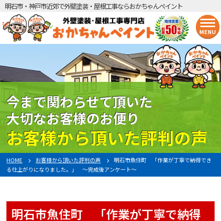
明石市・神戸市近郊で外壁塗装・屋根工事ならおかちゃんペイント
MENU
今まで関わらせて頂いた
大切なお客様のお便り
お客様から頂いた評判の声
HOME
お客様から頂いた評判の声
明石市魚住町 「作業が丁寧で納得でき
る仕上がりになりました。」 〜完成後アンケート〜
明石市魚住町 「作業が丁寧で納得