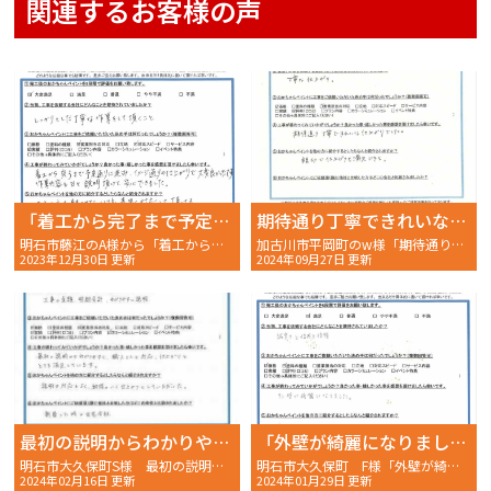
関連するお客様の声
「着工から完了まで予定通りに進み、イメージ通りの仕上がりで大変よかったです。」
期待通り丁寧できれいな仕上がりでした。
明石市藤江のA様から「着工から完了まで予定通りに進み、イメージ通りの仕上がりで大変よかったです。」 〜完工後アンケート〜
加古川市平岡町のw様「期待通り丁寧できれいな仕上がりでした」〜完工後アンケート〜
2023年12月30日 更新
2024年09月27日 更新
最初の説明からわかりやすく、職人さんの対応、仕上がりととても満足しています。
「外壁が綺麗になりました。」
明石市大久保町S様 最初の説明からわかりやすく、職人さんの対応、仕上がりととても満足しています。〜完工後アンケート〜
明石市大久保町 F様「外壁が綺麗になりました。」〜完工後アンケート〜
2024年02月16日 更新
2024年01月29日 更新