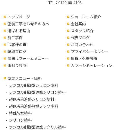
TEL：
0120-00-4103
トップページ
ショールーム紹介
塗装工事をお考えの方へ
会社案内
選ばれる理由
スタッフ紹介
施工事例
代表ブログ
お客様の声
お問い合わせ
現場ブログ
プライバシーポリシー
屋根リフォームメニュー
屋根・外壁診断
雨漏り診断
カラーシミュレーション
塗装メニュー・価格
ラジカル制御型シリコン塗料
ラジカル制御型遮熱シリコン塗料
超低汚染遮熱シリコン塗料
超低汚染遮熱無機フッソ塗料
特殊防水塗料
シリコン塗料
ラジカル制御型遮熱アクリル塗料