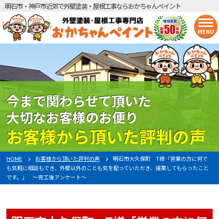
明石市・神戸市近郊で外壁塗装・屋根工事ならおかちゃんペイント
MENU
今まで関わらせて頂いた
大切なお客様のお便り
お客様から頂いた評判の声
HOME
お客様から頂いた評判の声
明石市大久保町 T様「営業の方に何で
も気軽に相談もでき、外壁以外のことも気を配っていただき、提案してもらったこと
です。」 〜完工後アンケート〜