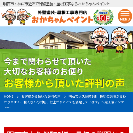
明石市・神戸市近郊で外壁塗装・屋根工事ならおかちゃんペイント
MENU
今まで関わらせて頂いた
大切なお客様のお便り
お客様から頂いた評判の声
HOME
お客様から頂いた評判の声
明石市大久保町S様 最初の説明からわ
かりやすく、職人さんの対応、仕上がりととても満足しています。〜完工後アンケー
ト〜