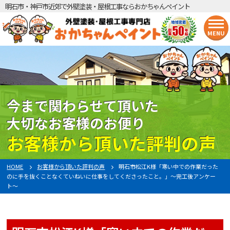
明石市・神戸市近郊で外壁塗装・屋根工事ならおかちゃんペイント
MENU
今まで関わらせて頂いた
大切なお客様のお便り
お客様から頂いた評判の声
HOME
お客様から頂いた評判の声
明石市松江K様「寒い中での作業だった
のに手を抜くことなくていねいに仕事をしてくださったこと。」〜完工後アンケー
ト〜