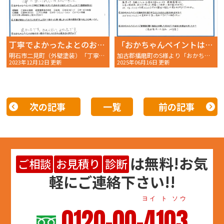
丁寧でよかったよとのお声を頂きました
「おかちゃんペイントは真面目な良い会社ですよ!!と紹介したい」
明石市二見町（外壁塗装）「丁寧でよかったよ」I様〜完工後アンケート〜
加古郡播磨町のS様より「おかちゃんペイントは真面目な良い会社ですよ!!と紹介したい」〜完工後アンケート〜
2023年12月12日 更新
2025年06月16日 更新
次の記事
一覧
前の記事
は
無料
!お気
ご相談
お見積り
診断
軽にご連絡下さい!!
ヨイ ト ソウ
0120-00-4103