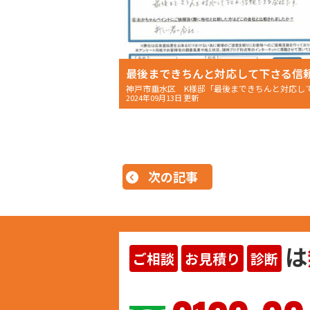
2024年09月13日 更新
次の記事
は
ご相談
お見積り
診断
ヨイ