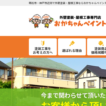
明石市・神戸市近郊で外壁塗装・屋根工事ならおかちゃんペイン
塗装工事を
塗装商
選ばれる理由
お考えの方へ
価格掲載
今まで関わらせて頂いた
お客様から頂