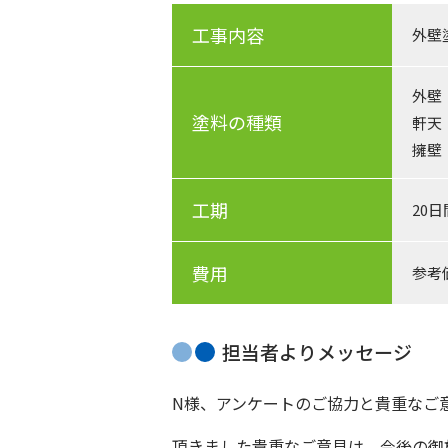
工事内容
外壁
外壁
塗料の種類
軒天
擁壁
工期
20日
費用
参考
担当者よりメッセージ
N様、アンケートのご協力と貴重なご
頂きました貴重なご意見は、今後の御