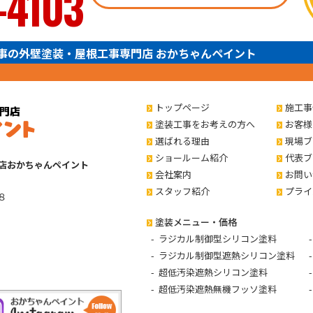
-4103
事の外壁塗装・屋根工事専門店 おかちゃんペイント
トップページ
施工事
塗装工事をお考えの方へ
お客様
選ばれる理由
現場ブ
ショールーム紹介
代表ブ
店おかちゃんペイント
会社案内
お問い
スタッフ紹介
プライ
８
塗装メニュー・価格
ラジカル制御型シリコン塗料
ラジカル制御型遮熱シリコン塗料
超低汚染遮熱シリコン塗料
超低汚染遮熱無機フッソ塗料