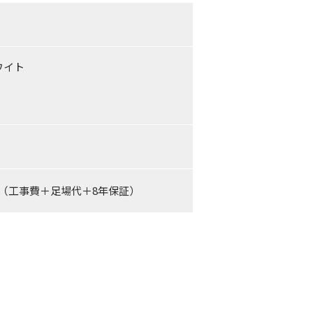
ワイト
円〜（工事費＋足場代＋8年保証）