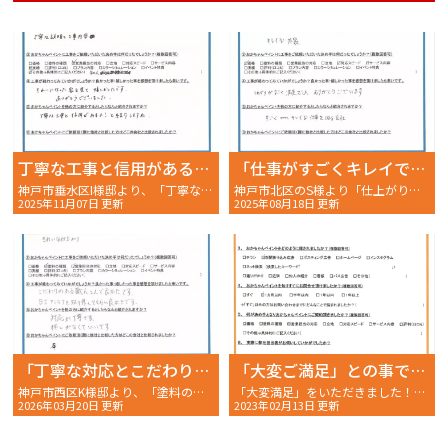
丁寧な工事と信用があるよ！
「仕事がすごくキレイで感動！頼んでよかった」
神戸市垂水区I様邸より、「丁寧な工事と信用があるよ！」お声を頂きました～完工後アンケート～
神戸市北区のS様より「仕上がりに大満足！お願いして本当によかったです」とのお声を頂きました～完工後アンケート～
2025年11月07日 更新
2025年08月18日 更新
「丁寧な対応とこだわりの職人施工に満足」
「大変ご満足」との事です。
神戸市西区K様邸より、「塗料の種類と営業担当の対応が決め手になりました」お声を頂きました～完工後アンケート～
「大変満足」をいただきました！明石市大久保町 A様 〜ご契約後アンケート〜
2026年03月20日 更新
2023年02月13日 更新