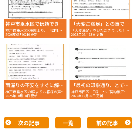
神戸市垂水区で信頼できる塗装会社に出会えました！！社長の丁寧な説明と妥協なき職人仕事に大満足！！
「大変ご満足」との事です。
神戸市垂水区K様邸より、「岡社長の説明と誠実な職人仕事に安心」お声を頂きました～完工後アンケート～
「大変満足」をいただきました！明石市大久保町 A様 〜ご契約後アンケート〜
2026年03月02日 更新
2023年02月13日 更新
雨漏りの不安をすぐに解決してくれた信頼の塗装店です。
「最初の印象通り、とても親切でした」
神戸市垂水区のI様よりお客様の声｜雨漏り修理と外壁塗装で信頼できる対応に満足です！～ご契約後アンケート～
神戸市西区 T様 〜ご契約後アンケート〜 おかちゃんペイント
2025年10月18日 更新
2022年12月02日 更新
次の記事
一覧
前の記事