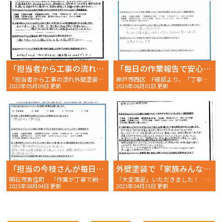
「担当者から工事の流れペイント等の誠実な説明を聴いて信用出来ると確信して家族と相談してお願いすることに決めました。」
「毎日の作業報告で安心！丁寧な施工に大変満足いただきました」
「担当者から工事の流れ外壁塗装等の誠実な説明を聴いて信用出来ると確信して家族と相談してお願いすることに決めました。」神戸市西区Y様の完工後アンケートです〜
神戸市西区 F様邸より、「丁寧な施工と毎日の作業報告で安心できました！」お声を頂きました～完工後アンケート～
2023年05月09日 更新
2026年06月01日 更新
「担当の今枝さんが毎日現場に足を運んでいただき、確認・説明をしてくれたので安心感がありました。」
外壁塗装で「家族みんな思った通りの我家になり満足しています。」
明石市魚住町 「作業が丁寧で納得できる仕上がりになりました。」 〜完成後アンケート〜
「大変満足」いただきました！ 明石市大久保町A様〜外壁塗装完工後アンケート〜
2023年08月04日 更新
2023年04月25日 更新