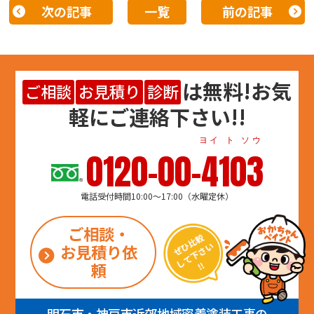
次の記事
一覧
前の記事
は
無料
!お気
ご相談
お見積り
診断
軽にご連絡下さい!!
ヨイ ト ソウ
0120-00-4103
電話受付時間10:00～17:00（水曜定休）
ご相談・
お見積り依
頼
明石市・神戸市近郊地域密着塗装工事の