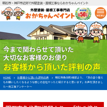
明石市・神戸市近郊で外壁塗装・屋根工事ならおかちゃんペイント
MENU
今まで関わらせて頂いた
大切なお客様のお便り
お客様から頂いた評判の声
HOME
お客様から頂いた評判の声
明石市魚住町I様邸より、「次の塗り替え
もお願いしたくなるような感じの会社やったと紹介すると思います」お声を頂きまし
た～完工後アンケート～