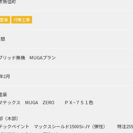
市魚住町
塗装
付帯工事
日間
ブリッド無機 MUGAプラン
2年2月
塗装
マテックス MUGA ZERO ＰＸ−７５１色
部（木部）
テックペイント マックスシールド1500Si-JY（弾性） 特注25