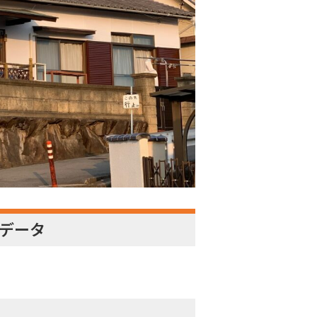
工データ
。