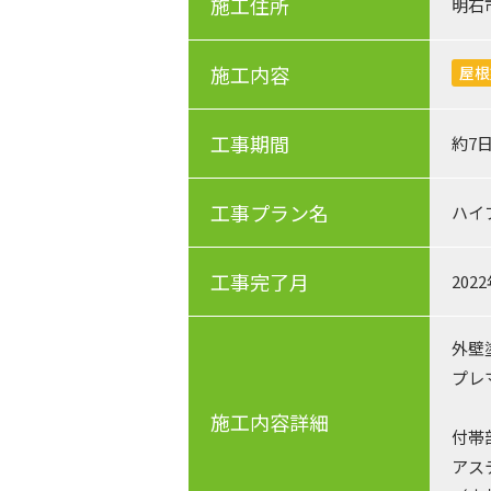
施工住所
明石
施工内容
屋根
工事期間
約7
工事プラン名
ハイ
工事完了月
202
外壁
プレ
施工内容詳細
付帯
アス