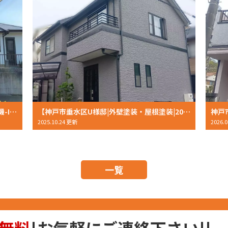
神戸市西区K様邸を超低汚染リファイン無機-IRで塗装！外壁塗装・屋根塗装 2026年2月完工
【神戸市垂水区U様邸|外壁塗装・屋根塗装|2025年10月完工】対応も仕上がりも大満足！アステック無機塗料で美しく生まれ変わりました✨
2025.10.24 更新
2026.
一覧
無料
!お気軽にご連絡下さい!!