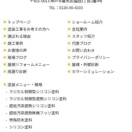
〒655-0013 神戸市垂水区福田3丁目2番4号
TEL：
0120-00-4103
トップページ
ショールーム紹介
塗装工事をお考えの方へ
会社案内
選ばれる理由
スタッフ紹介
施工事例
代表ブログ
お客様の声
お問い合わせ
現場ブログ
プライバシーポリシー
屋根リフォームメニュー
屋根・外壁診断
雨漏り診断
カラーシミュレーション
塗装メニュー・価格
ラジカル制御型シリコン塗料
ラジカル制御型遮熱シリコン塗料
超低汚染遮熱シリコン塗料
超低汚染遮熱無機フッソ塗料
特殊防水塗料
シリコン塗料