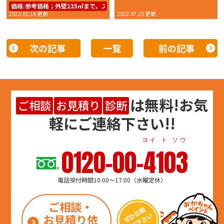
価格:
参考価格；外壁135㎡まで。スーパーラジカルシリコンＧＨ49.8万円～
2023.01.14 更新
2022.07.25 更新
次の記事
一覧
前の記事
は
無料
!お気
ご相談
お見積り
診断
軽にご連絡下さい!!
ヨイ ト ソウ
0120-00-4103
電話受付時間10:00～17:00（水曜定休）
ご相談・
お見積り依