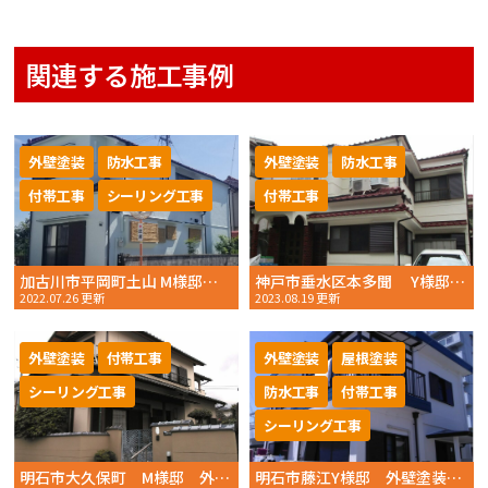
関連する施工事例
外壁塗装
防水工事
外壁塗装
防水工事
付帯工事
シーリング工事
付帯工事
加古川市平岡町土山 M様邸 外壁塗装 2022年6月完工 おかちゃんペイント
神戸市垂水区本多聞 Y様邸 外壁塗装・ベランダ防水工事 2023年 6月初旬完工 おかちゃんペイント
2022.07.26 更新
2023.08.19 更新
外壁塗装
付帯工事
外壁塗装
屋根塗装
シーリング工事
防水工事
付帯工事
シーリング工事
明石市大久保町 M様邸 外壁塗装 2022年12月完工 おかちゃんペイント
明石市藤江Y様邸 外壁塗装・屋根塗装 2022年6月完工 おかちゃんペイント