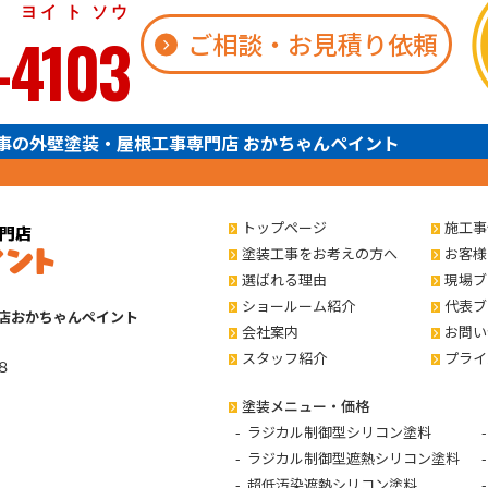
 ト ソウ
-4103
ご相談・お見積り依頼
事の外壁塗装・屋根工事専門店 おかちゃんペイント
トップページ
施工事
塗装工事をお考えの方へ
お客様
選ばれる理由
現場ブ
ショールーム紹介
代表ブ
店おかちゃんペイント
会社案内
お問い
スタッフ紹介
プライ
８
塗装メニュー・価格
ラジカル制御型シリコン塗料
ラジカル制御型遮熱シリコン塗料
超低汚染遮熱シリコン塗料