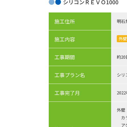
シリコンＲＥＶＯ1000
施工住所
明石
施工内容
外壁
工事期間
約2
工事プラン名
シリ
工事完了月
202
外壁
カラ
アク