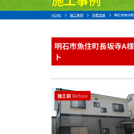
HOME
施工事例
外壁塗装
明石市魚住町
明石市魚住町長坂寺A様
ト
施工前
Before