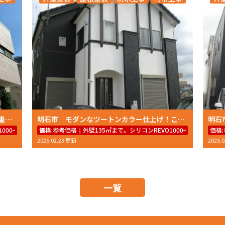
明石市二見町N様邸 ホワイト系外壁から重厚感あるダークカラーへ大変身！外壁塗装・屋根塗装
明石市｜モダンなツートンカラー仕上げ！こだわりの外壁塗装
000−IR59.8万円～（工事費＋足場代＋7年保証）
価格:
参考価格；外壁135㎡まで。シリコンREVO1000−IR59.8万
価格:
2025.02.23 更新
2025.
一覧