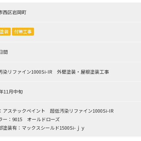
市西区岩岡町
塗装
付帯工事
0日間
汚染リファイン1000Si-IR 外壁塗装・屋根塗装工事
2年11月中旬
：アステックペイント 超低汚染リファイン1000Si-IR
ー：9015 オールドローズ
部塗装有：マックスシールド1500Si-ｊｙ