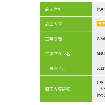
施工住所
神戸
施工内容
外壁
工事期間
約2
工事プラン名
超低
工事完了月
202
外壁
施工内容詳細
カラ
付帯