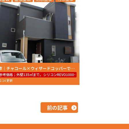
明石市｜チャコール×ウィザードコッパーで魅せる外壁塗装＆屋根塗装
円～（工事費＋足場代＋7年保証）
参考価格；外壁135㎡まで。シリコンREVO1000−IR59.8万円～（工事費＋足場代＋
02.14 更新
前の記事