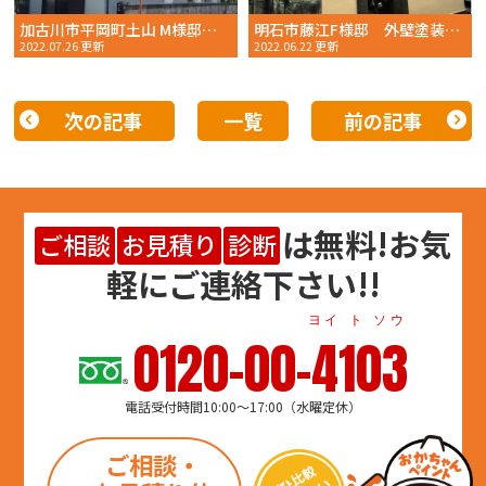
加古川市平岡町土山 M様邸 外壁塗装 2022年6月完工 おかちゃんペイント
明石市藤江F様邸 外壁塗装 2022年6月完工 おかちゃんペイント
2022.07.26 更新
2022.06.22 更新
次の記事
一覧
前の記事
は
無料
!お気
ご相談
お見積り
診断
軽にご連絡下さい!!
ヨイ ト ソウ
0120-00-4103
電話受付時間10:00～17:00（水曜定休）
ご相談・