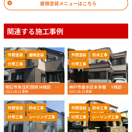
屋根塗装メニューはこちら
関連する施工事例
外壁塗装
屋根塗装
外壁塗装
防水工事
付帯工事
付帯工事
明石市魚住町西岡 M様邸 外壁塗装・屋根塗装 2023年 7月初完工しました おかちゃんペイント
神戸市垂水区本多聞 Y様邸 外壁塗装・ベランダ防水工事 2023年 6月初旬完工 おかちゃんペイント
2023.08.23 更新
2023.08.19 更新
外壁塗装
防水工事
外壁塗装
防水工事
付帯工事
シーリング工事
付帯工事
シーリング工事