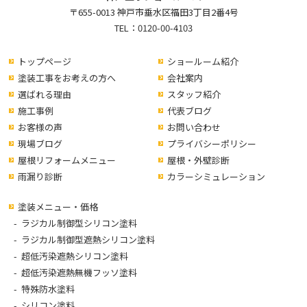
〒655-0013 神戸市垂水区福田3丁目2番4号
TEL：
0120-00-4103
トップページ
ショールーム紹介
塗装工事をお考えの方へ
会社案内
選ばれる理由
スタッフ紹介
施工事例
代表ブログ
お客様の声
お問い合わせ
現場ブログ
プライバシーポリシー
屋根リフォームメニュー
屋根・外壁診断
雨漏り診断
カラーシミュレーション
塗装メニュー・価格
ラジカル制御型シリコン塗料
ラジカル制御型遮熱シリコン塗料
超低汚染遮熱シリコン塗料
超低汚染遮熱無機フッソ塗料
特殊防水塗料
シリコン塗料