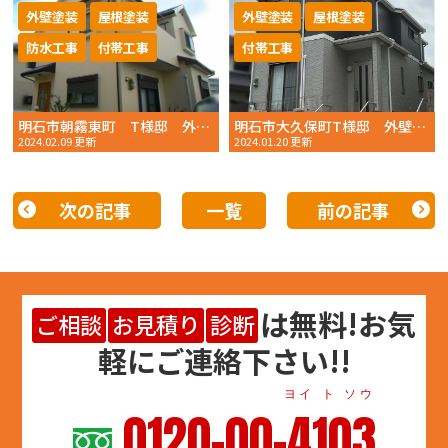
外壁塗装
屋根塗装
外壁塗装
屋根塗装
防水工事
付帯工事
付帯工事
明石市朝霧東町 T様邸 外壁塗装・屋根塗装 2023年11月完工 おかちゃんペイント
明石市大久保町T様邸 外壁塗装・屋根塗装 2023年10月完工 おかちゃんペイント
2024.02.09 更新
2024.01.20 更新
次の記事
一覧
前の記事
は
無料
!お気
ご相談
お見積り
診断
軽にご連絡下さい!!
ヨイ ト ソウ
0120-00-4103