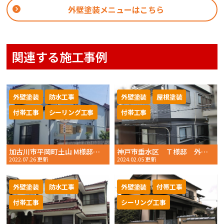
外壁塗装メニューはこちら
関連する施工事例
外壁塗装
防水工事
外壁塗装
屋根塗装
付帯工事
シーリング工事
付帯工事
加古川市平岡町土山 M様邸 外壁塗装 2022年6月完工 おかちゃんペイント
神戸市垂水区 Ｔ様邸 外壁塗装・屋根塗装 2023年8月完工 おかちゃんペイント
2022.07.26 更新
2024.02.05 更新
外壁塗装
防水工事
外壁塗装
付帯工事
付帯工事
シーリング工事