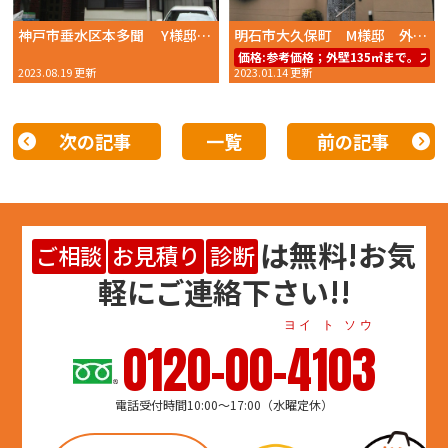
神戸市垂水区本多聞 Y様邸 外壁塗装・ベランダ防水工事 2023年 6月初旬完工 おかちゃんペイント
明石市大久保町 M様邸 外壁塗装 2022年12月完工 おかちゃんペイント
価格:
参考価格；外壁135㎡まで。スー
2023.08.19 更新
2023.01.14 更新
次の記事
一覧
前の記事
は
無料
!お気
ご相談
お見積り
診断
軽にご連絡下さい!!
ヨイ ト ソウ
0120-00-4103
電話受付時間10:00～17:00（水曜定休）