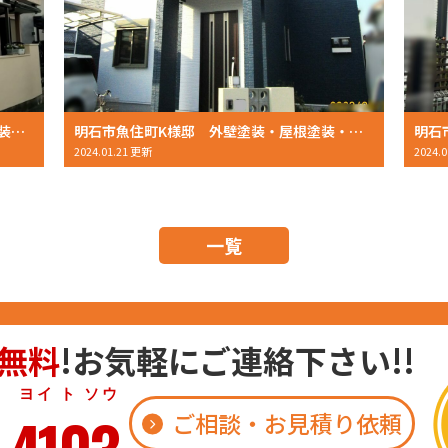
加古郡播磨町 M様邸 外壁塗装・屋根塗装 2023 11月中旬完工 おかちゃんペイント
明石市魚住町K様邸 外壁塗装・屋根塗装・ベランダトップコート塗布 2023年9月完工 おかちゃんペイント
2024.01.21 更新
2024.
一覧
無料
!お気軽にご連絡下さい!!
 ト ソウ
ご相談・お見積り依頼