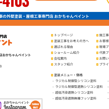
-4103
事の外壁塗装・屋根工事専門店 おかちゃんペイント
トップページ
施工事
塗装工事をお考えの方へ
お客様
選ばれる理由
現場ブ
ショールーム紹介
代表ブ
店おかちゃんペイント
会社案内
お問い
スタッフ紹介
プライ
８
塗装メニュー・価格
ラジカル制御型シリコン塗料
ラジカル制御型遮熱シリコン塗料
超低汚染遮熱シリコン塗料
超低汚染遮熱無機フッソ塗料