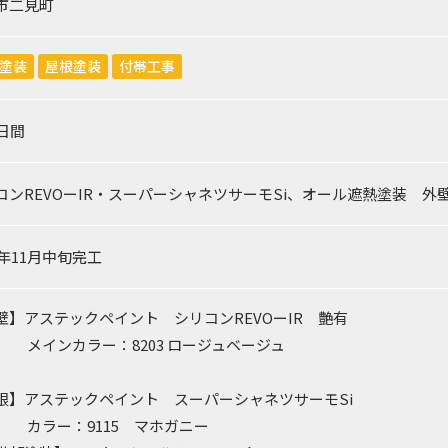
市二見町
塗装
屋根塗装
付帯工事
0日間
コンREVOーIR・スーパーシャネツサーモSi、オール遮熱塗装 
3年11月中旬完工
壁】アステックペイント シリコンREVOーIR 艶有
ンカラー：8203 ロージュベージュ
根】アステックペイント スーパーシャネツサーモSi
ー：9115 マホガニー