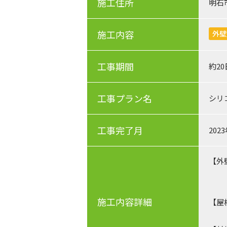
施工住所
明石
施工内容
外壁
工事期間
約2
工事プラン名
シリ
工事完了月
202
【外
メイ
施工内容詳細
【屋
カラ