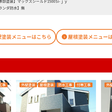
帯部塗装】マックスシールド1500Si-ｊｙ
ランダ防水】無
壁塗装メニューはこちら
屋根塗装メニュー
工事
外壁塗装
屋根塗装
防水工事
付帯工事
外