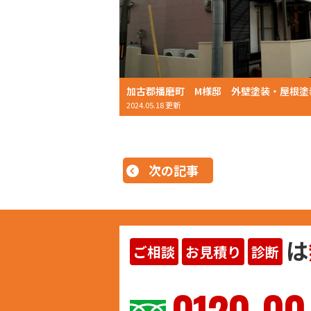
2024.05.18 更新
次の記事
は
ご相談
お見積り
診断
ヨイ