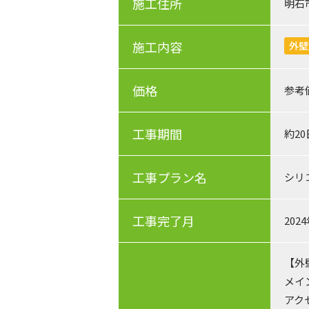
施工住所
明石
施工内容
外壁
価格
参考
工事期間
約2
工事プラン名
シリ
工事完了月
202
【外
メイ
アク