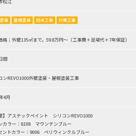
市松江
塗装
屋根塗装
防水工事
付帯工事
価格；外壁135㎡まで。59.8万円～（工事費＋足場代＋7年保証）
0日間
コンREVO1000外壁塗装・屋根塗装工事
4年4月
壁】アステックペイント シリコンREVO1000
ンカラー：8108 マウンテンブルー
セントカラー：9006 ペリウィンクルブルー