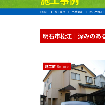
HOME
施工事例
外壁塗装
明石市松江｜
明石市松江｜深みのあ
施工前
Before