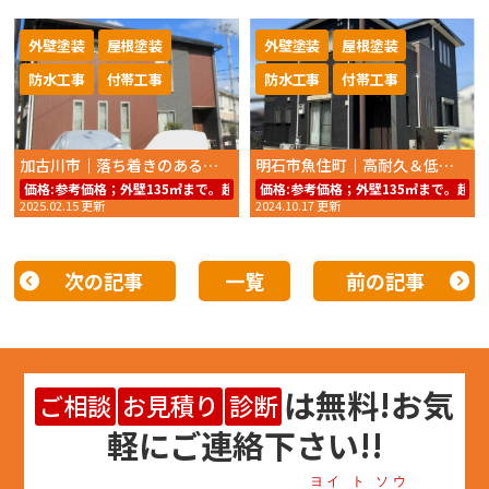
外壁塗装
屋根塗装
外壁塗装
屋根塗装
防水工事
付帯工事
防水工事
付帯工事
加古川市｜落ち着きのあるブラウン外壁へ！高耐久塗料で美しさを長持ち
明石市魚住町｜高耐久＆低汚染塗料で美しさ長持ち！外壁・屋根塗装施工例
価格:
参考価格；外壁135㎡まで。超低汚染リファイン1000Si-IR69.8万円
価格:
参考価格；外壁135㎡まで。超低汚
2025.02.15 更新
2024.10.17 更新
次の記事
一覧
前の記事
は
無料
!お気
ご相談
お見積り
診断
軽にご連絡下さい!!
ヨイ ト ソウ