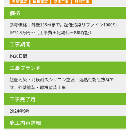
外壁塗装
屋根塗装
防水工事
付帯工事
価格
参考価格；外壁135㎡まで。超低汚染リファイン1000Si-
IR74.8万円～（工事費＋足場代＋8年保証）
工事期間
約20日間
工事プラン名
超低汚染・兆候耐久シリコン塗装！遮熱性能も抜群で
す。外壁塗装・屋根塗装工事
工事完了月
2024年9月
施工内容詳細