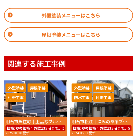
外壁塗装メニューはこちら
屋根塗装メニューはこちら
関連する施工事例
外壁塗装
屋根塗装
外壁塗装
屋根塗装
付帯工事
防水工事
付帯工事
明石市魚住町｜上品なブルーとブラウンの調和が美しい外壁・屋根塗装
明石市松江｜深みのあるブルーが映える！外壁・屋根塗装工事
価格:
参考価格；外壁135㎡まで。シリコンREVO1000−IR59.8万円～（工事
価格:
参考価格；外壁135㎡まで。59
2025.01.20 更新
2024.06.01 更新