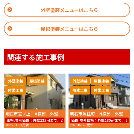
外壁塗装メニューはこちら
屋根塗装メニューはこちら
関連する施工事例
外壁塗装
屋根塗装
外壁塗装
屋根塗装
付帯工事
防水工事
付帯工事
明石市宮ノ上 A様邸 外壁塗装・屋根塗装 2024年 12月完工 おかちゃんペイント
明石市魚住町 N様邸｜外壁塗装・屋根塗装 2025年８月完工
価格:
参考価格；外壁135㎡まで。シリコンREVO1000−IR59.8万円～（工事
価格:
参考価格；外壁135㎡まで。シリコン
2025.03.10 更新
2026.02.26 更新