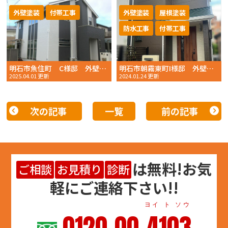
外壁塗装
付帯工事
外壁塗装
屋根塗装
防水工事
付帯工事
明石市魚住町 C様邸 外壁塗装 2024年 12月完工 おかちゃんペイント
明石市朝霧東町I様邸 外壁塗装・屋根塗装・防水 2023年9月完工 おかちゃんペイント
2025.04.01 更新
2024.01.24 更新
次の記事
一覧
前の記事
は
無料
!お気
ご相談
お見積り
診断
軽にご連絡下さい!!
ヨイ ト ソウ
0120-00-4103