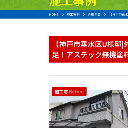
HOME
施工事例
外壁塗装
【神戸市垂水
【神戸市垂水区U様邸|
足！アステック無機塗
施工前
Before