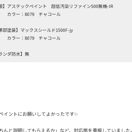
根】アステックペイント 超低汚染リファイン500無機-IR
ー：8079 チャコール
帯部塗装】マックスシールド1500F-jy
ー：8079 チャコール
ランダ防水】無
ペイントにお願いしてよかったです✨
ちんと説明してもらえるか」など、対応面を重視していました