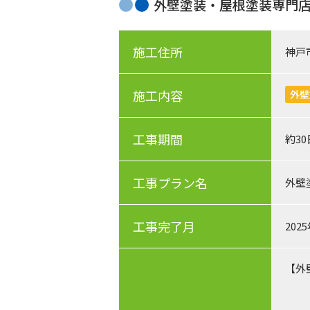
外壁塗装・屋根塗装専門
施工住所
神戸
施工内容
外壁
工事期間
約3
工事プラン名
外壁
工事完了月
202
【外
メイ