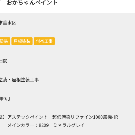
店 おかちゃんペイント
市垂水区
塗装
屋根塗装
付帯工事
0日間
塗装・屋根塗装工事
5年9月
壁】アステックペイント 超低汚染リファイン1000無機-IR
ンカラー：8209 ミネラルグレイ