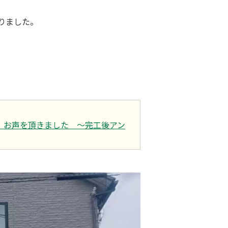
りました。
」お声を頂きました ～完工後アン