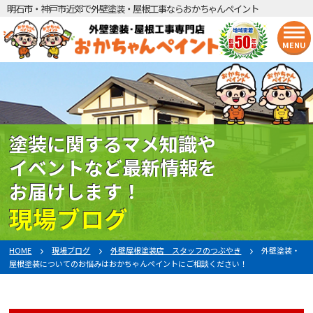
明石市・神戸市近郊で外壁塗装・屋根工事ならおかちゃんペイント
MENU
塗装に関するマメ知識や
イベントなど最新情報を
お届けします！
現場ブログ
HOME
現場ブログ
外壁屋根塗装店 スタッフのつぶやき
外壁塗装・
屋根塗装についてのお悩みはおかちゃんペイントにご相談ください！