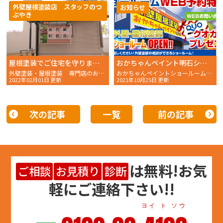
外壁屋根塗装店 スタッフのつ
お知らせ
ぶやき
屋根塗装でご住宅を守りましょう！明石市・播磨町・稲美町の外壁塗装をお考えの方へ
おかちゃんペイント明石ショールームへお越しください！
外壁塗装・屋根塗装 専門店のおかちゃんペイントです！
おかちゃんペイントショールームでは、数十種類ある塗り板や
2022年02月01日 更新
2021年10月25日 更新
次の記事
一覧
前の記事
は
無料
!お気
ご相談
お見積り
診断
軽にご連絡下さい!!
ヨイ ト ソウ