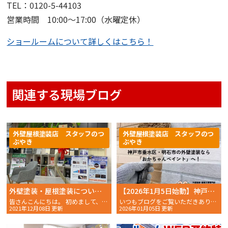
TEL
：
0120-5-44103
営業時間
10:00
〜
17:00
（水曜定休）
ショールームについて詳しくはこちら！
関連する現場ブログ
外壁屋根塗装店 スタッフのつ
外壁屋根塗装店 スタッフのつ
ぶやき
ぶやき
外壁塗装・屋根塗装についてのお悩みは 明石市・播磨町・稲美町の外壁塗装は「おかちゃんペイント」まで！！
【2026年1月5日始動】神戸市垂水区・明石市の外壁塗装なら「グーグル口コミ高評価のおかちゃんペイント」へ！
皆さんこんにちは。 初めまして、スタッフMです。 外壁・
いつもブログをご覧いただきありがとうございます！神戸市垂水区・明石市を中心に、地域密着で外壁塗装・……
2021年12月08日 更新
2026年01月05日 更新